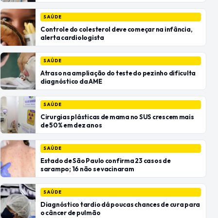
SAÚDE
Controle do colesterol deve começar na infância,
alerta cardiologista
SAÚDE
Atraso na ampliação do teste do pezinho dificulta
diagnóstico da AME
SAÚDE
Cirurgias plásticas de mama no SUS crescem mais
de 50% em dez anos
SAÚDE
Estado de São Paulo confirma 23 casos de
sarampo; 16 não se vacinaram
SAÚDE
Diagnóstico tardio dá poucas chances de cura para
o câncer de pulmão