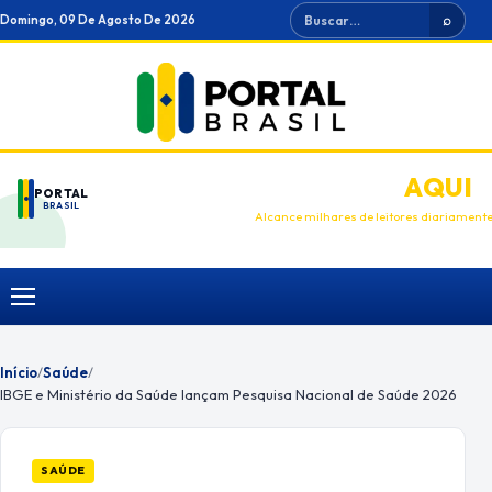
Ir
Buscar
Domingo, 09 De Agosto De 2026
⌕
para
o
conteúdo
ANUNCIE
AQUI
PORTAL
BRASIL
Alcance milhares de leitores diariament
Menu
Início
/
Saúde
/
IBGE e Ministério da Saúde lançam Pesquisa Nacional de Saúde 2026
SAÚDE