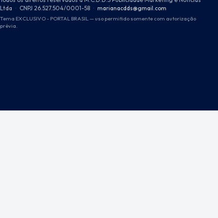
Ltda
·
CNPJ 26.527.504/0001-58
·
marianacdds@gmail.com
Tema EXCLUSIVO - PORTAL BRASIL — uso permitido somente com autorização
prévia.