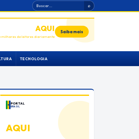
Buscar
⌕
ANUNCIE
AQUI
Saiba mais
 milhares de leitores diariamente
LTURA
TECNOLOGIA
PORTAL
BRASIL
ANUNCIE
AQUI
Espaço premium para sua marca