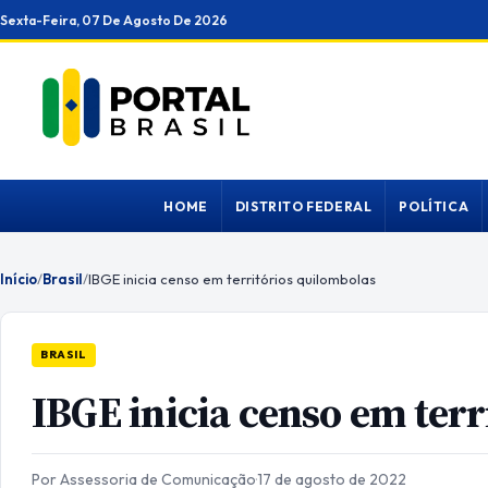
Ir
Sexta-Feira, 07 De Agosto De 2026
para
o
conteúdo
HOME
DISTRITO FEDERAL
POLÍTICA
Início
/
Brasil
/
IBGE inicia censo em territórios quilombolas
BRASIL
IBGE inicia censo em ter
Por Assessoria de Comunicação
·
17 de agosto de 2022