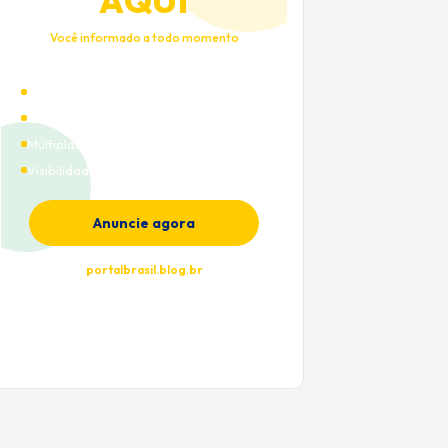
AQUI
Você informado a todo momento
Alto tráfego qualificado
Cobertura nacional
Múltiplas categorias
Visibilidade premium
Anuncie agora
portalbrasil.blog.br