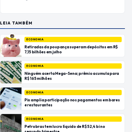
LEIA TAMBÉM
ECONOMIA
Retiradas da poupança superam depósitos em R$
7,15 bilhões em julho
ECONOMIA
Ninguém acerta Mega-Sena; prêmio acumula para
R$ 165 milhões
ECONOMIA
Pix amplia participação nos pagamentos em bares
e restaurantes
ECONOMIA
Petrobras tem lucro líquido de R$ 52,4 bi no
segundo trimestre