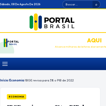
Ir
Buscar
Sábado, 08 De Agosto De 2026
⌕
para
o
conteúdo
ANUNCIE
AQUI
PORTAL
BRASIL
Alcance milhares de leitores diariament
Menu
Início
/
Economia
/
IBGE revisa para 3% o PIB de 2022
ECONOMIA