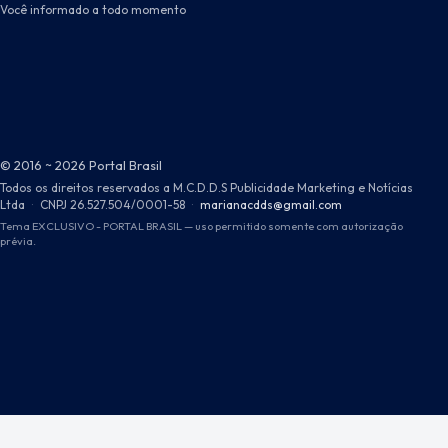
Você informado a todo momento
© 2016 ~ 2026 Portal Brasil
Todos os direitos reservados a M.C.D.D.S Publicidade Marketing e Notícias
Ltda
·
CNPJ 26.527.504/0001-58
·
marianacdds@gmail.com
Tema EXCLUSIVO - PORTAL BRASIL — uso permitido somente com autorização
prévia.