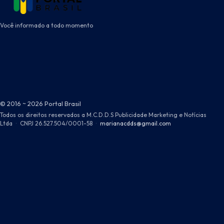
Você informado a todo momento
© 2016 ~ 2026 Portal Brasil
Todos os direitos reservados a M.C.D.D.S Publicidade Marketing e Notícias
Ltda
·
CNPJ 26.527.504/0001-58
·
marianacdds@gmail.com