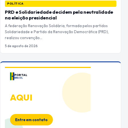
POLÍTICA
PRD e Solidariedade decidem pela neutralidade
na eleição presidencial
A federação Renovação Solidária, formada pelos partidos
Solidariedade e Partido da Renovação Democrática (PRD),
realizou convenção…
5 de agosto de 2026
PORTAL
BRASIL
ANUNCIE
AQUI
Espaço premium para sua marca
no Portal Brasil
Entre em contato