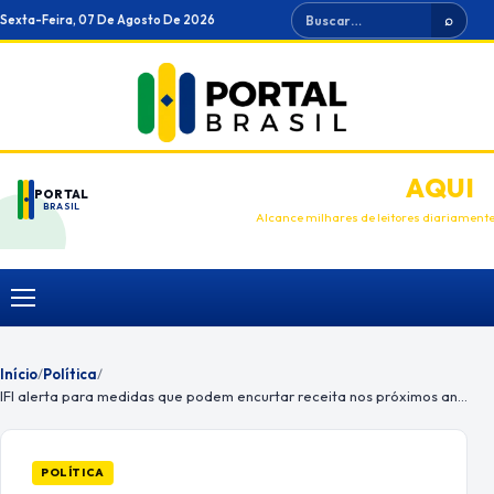
Ir
Buscar
Sexta-Feira, 07 De Agosto De 2026
⌕
para
o
conteúdo
ANUNCIE
AQUI
PORTAL
BRASIL
Alcance milhares de leitores diariament
Menu
Início
/
Política
/
IFI alerta para medidas que podem encurtar receita nos próximos anos
POLÍTICA