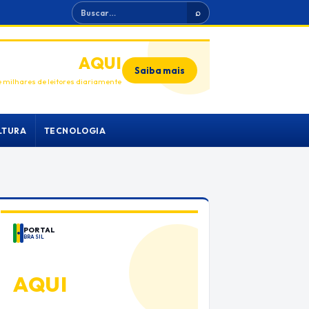
Buscar
⌕
ANUNCIE
AQUI
Saiba mais
 milhares de leitores diariamente
LTURA
TECNOLOGIA
PORTAL
BRASIL
ANUNCIE
AQUI
Espaço premium para sua marca