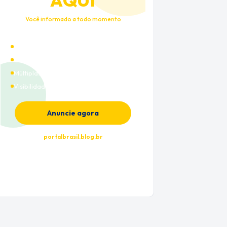
AQUI
Você informado a todo momento
Alto tráfego qualificado
Cobertura nacional
Múltiplas categorias
Visibilidade premium
Anuncie agora
portalbrasil.blog.br