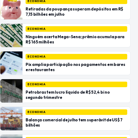
ECONOMIA
Retiradas da poupança superam depósitos em R$
7,15 bilhões em julho
ECONOMIA
Ninguém acerta Mega-Sena; prêmio acumula para
R$ 165 milhões
ECONOMIA
Pix amplia participação nos pagamentos em bares
e restaurantes
ECONOMIA
Petrobras tem lucro líquido de R$ 52,4 bi no
segundo trimestre
ECONOMIA
Balança comercial de julho tem superávit de US$ 7
bilhões