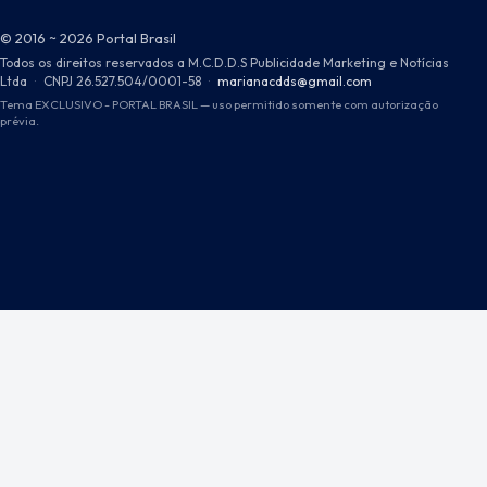
© 2016 ~ 2026 Portal Brasil
Todos os direitos reservados a M.C.D.D.S Publicidade Marketing e Notícias
Ltda
·
CNPJ 26.527.504/0001-58
·
marianacdds@gmail.com
Tema EXCLUSIVO - PORTAL BRASIL — uso permitido somente com autorização
prévia.