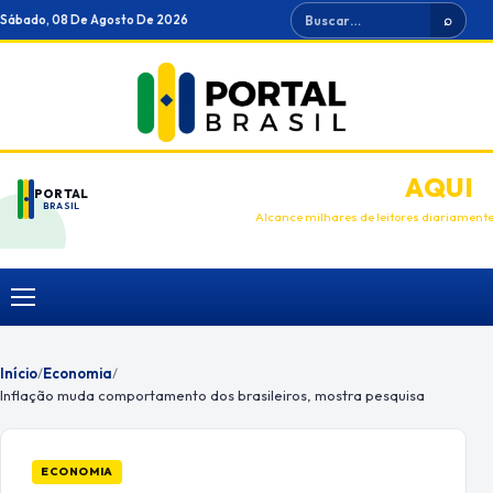
Ir
Buscar
Sábado, 08 De Agosto De 2026
⌕
para
o
conteúdo
ANUNCIE
AQUI
PORTAL
BRASIL
Alcance milhares de leitores diariament
Menu
Início
/
Economia
/
Inflação muda comportamento dos brasileiros, mostra pesquisa
ECONOMIA