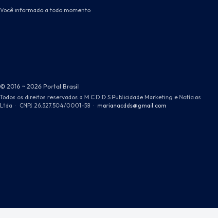
Você informado a todo momento
© 2016 ~ 2026 Portal Brasil
Todos os direitos reservados a M.C.D.D.S Publicidade Marketing e Notícias
Ltda
·
CNPJ 26.527.504/0001-58
·
marianacdds@gmail.com