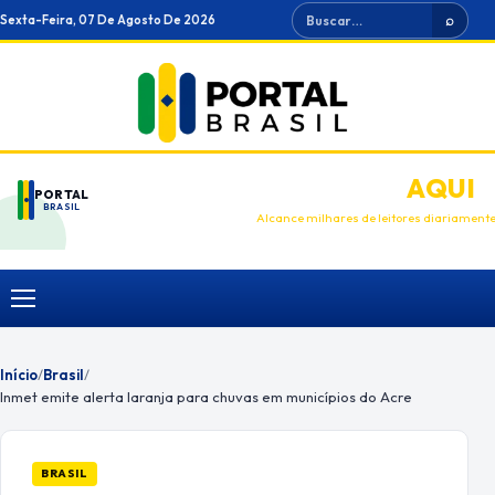
Ir
Buscar
Sexta-Feira, 07 De Agosto De 2026
⌕
para
o
conteúdo
ANUNCIE
AQUI
PORTAL
BRASIL
Alcance milhares de leitores diariament
Menu
Início
/
Brasil
/
Inmet emite alerta laranja para chuvas em municípios do Acre
BRASIL