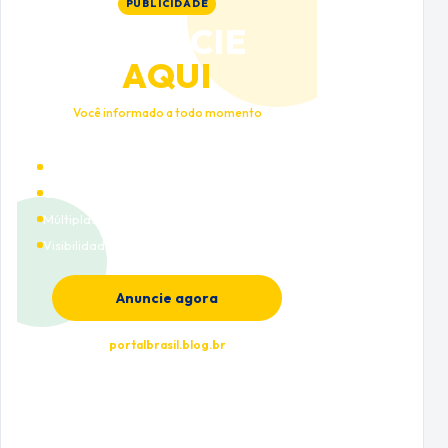
PUBLICIDADE
ANUNCIE
AQUI
Você informado a todo momento
Alto tráfego qualificado
Cobertura nacional
Múltiplas categorias
Visibilidade premium
Anuncie agora
portalbrasil.blog.br