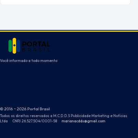
Você informado a todo momento
© 2016 ~ 2026 Portal Brasil
Todos os direitos reservados a M.C.D.D.S Publicidade Marketing e Notícias
Ltda
·
CNPJ 26.527.504/0001-58
·
marianacdds@gmail.com