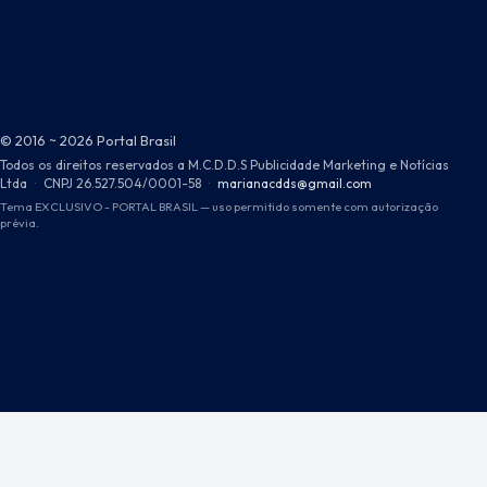
© 2016 ~ 2026 Portal Brasil
Todos os direitos reservados a M.C.D.D.S Publicidade Marketing e Notícias
Ltda
·
CNPJ 26.527.504/0001-58
·
marianacdds@gmail.com
Tema EXCLUSIVO - PORTAL BRASIL — uso permitido somente com autorização
prévia.