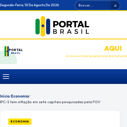
Ir
Buscar
Segunda-Feira, 10 De Agosto De 2026
⌕
para
o
conteúdo
ANUNCIE
AQUI
PORTAL
BRASIL
Alcance milhares de leitores diariament
Menu
Início
/
Economia
/
IPC-S tem inflação em sete capitais pesquisadas pela FGV
ECONOMIA