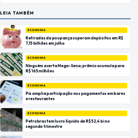
LEIA TAMBÉM
ECONOMIA
Retiradas da poupança superam depósitos em R$
7,15 bilhões em julho
ECONOMIA
Ninguém acerta Mega-Sena; prêmio acumula para
R$ 165 milhões
ECONOMIA
Pix amplia participação nos pagamentos em bares
e restaurantes
ECONOMIA
Petrobras tem lucro líquido de R$ 52,4 bi no
segundo trimestre