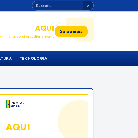
Buscar
⌕
ANUNCIE
AQUI
Saiba mais
 milhares de leitores diariamente
LTURA
TECNOLOGIA
PORTAL
BRASIL
ANUNCIE
AQUI
Espaço premium para sua marca