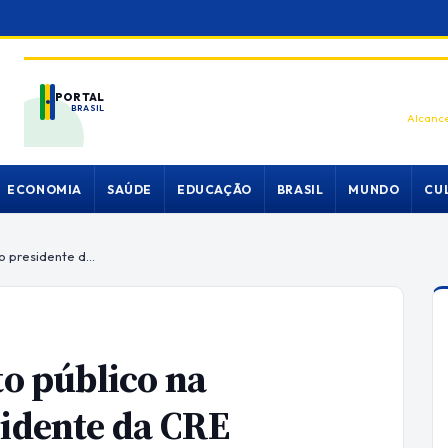
PORTAL
BRASIL
Alcance
ECONOMIA
SAÚDE
EDUCAÇÃO
BRASIL
MUNDO
CU
Itamaraty deve ter espírito público na transição, pede novo presidente da CRE
to público na
sidente da CRE