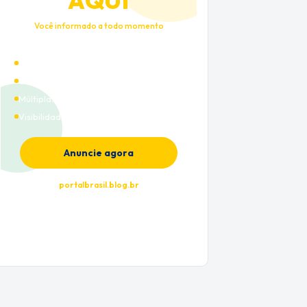
AQUI
Você informado a todo momento
Alto tráfego qualificado
Cobertura nacional
Múltiplas categorias
Visibilidade premium
Anuncie agora
portalbrasil.blog.br