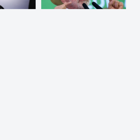
POLÍTICA
ade decidem
Atitude irresponsável, diz Lula
 na eleição
após revogação de visto de
embaixadora
 Solidária,
O presidente Luiz Inácio Lula da Silva
s Solidariedade
classificou como atitude irresponsável
ão Democrática
e impensada a revogação do…
nção…
5 de agosto de 2026