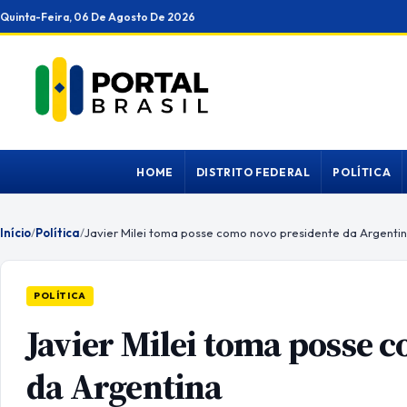
Ir
Quinta-Feira, 06 De Agosto De 2026
para
o
conteúdo
HOME
DISTRITO FEDERAL
POLÍTICA
Início
/
Política
/
Javier Milei toma posse como novo presidente da Argenti
POLÍTICA
Javier Milei toma posse 
da Argentina