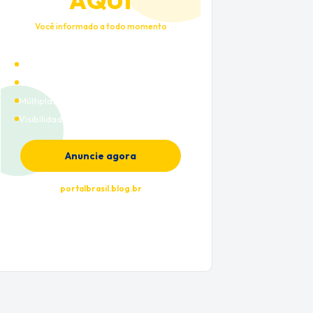
AQUI
Você informado a todo momento
Alto tráfego qualificado
Cobertura nacional
Múltiplas categorias
Visibilidade premium
Anuncie agora
portalbrasil.blog.br