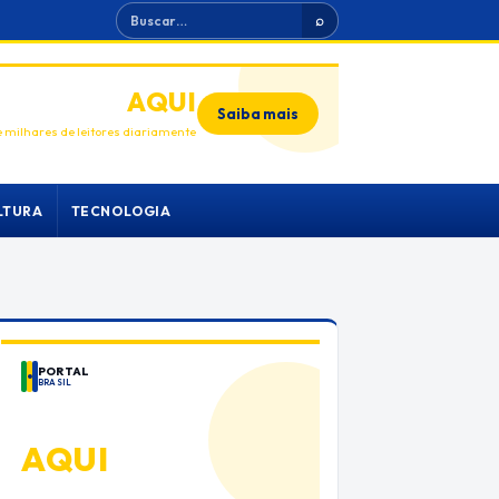
Buscar
⌕
ANUNCIE
AQUI
Saiba mais
 milhares de leitores diariamente
LTURA
TECNOLOGIA
PORTAL
BRASIL
ANUNCIE
AQUI
Espaço premium para sua marca