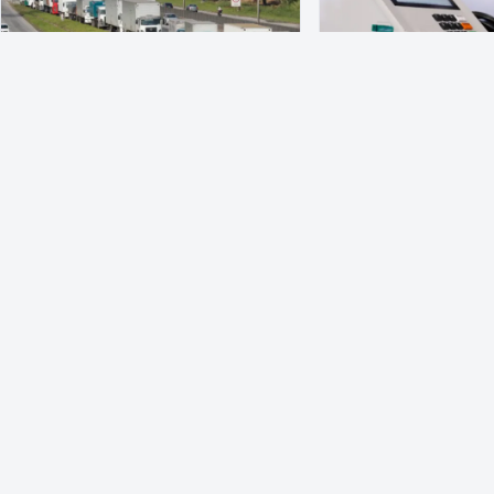
POLÍTICA
POLÍTICA
Lei garante frete mínimo no
PRD e Solidaried
transporte de cargas; saiba o
pela neutralidade
que muda
presidencial
Lei sancionada nesta quarta-feira
A federação Renovação
(5) traz garantias ao pagamento do
formada pelos partido
piso mínimo do frete a motoristas no…
e Partido da Renovaç
(PRD), realizou conve
5 de agosto de 2026
5 de agosto de 2026