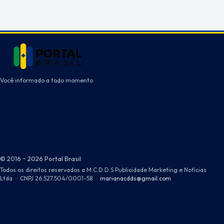
Você informado a todo momento
© 2016 ~ 2026 Portal Brasil
Todos os direitos reservados a M.C.D.D.S Publicidade Marketing e Notícias
Ltda
·
CNPJ 26.527.504/0001-58
·
marianacdds@gmail.com