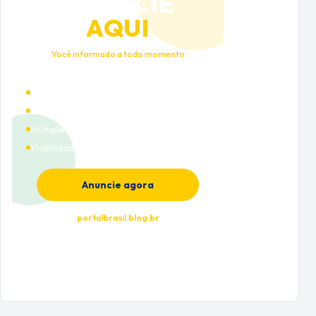
ANUNCIE
AQUI
Você informado a todo momento
Alto tráfego qualificado
Cobertura nacional
Múltiplas categorias
Visibilidade premium
Anuncie agora
portalbrasil.blog.br