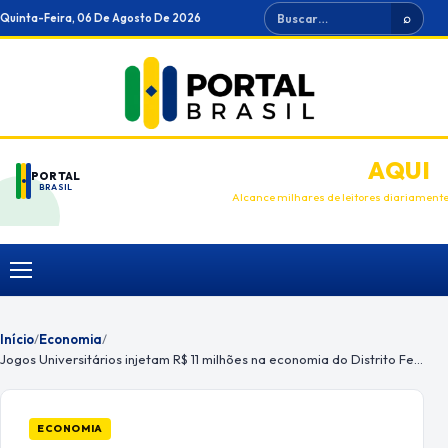
Ir
Buscar
Quinta-Feira, 06 De Agosto De 2026
⌕
para
o
conteúdo
ANUNCIE
AQUI
PORTAL
BRASIL
Alcance milhares de leitores diariament
Menu
Início
/
Economia
/
Jogos Universitários injetam R$ 11 milhões na economia do Distrito Federal
ECONOMIA