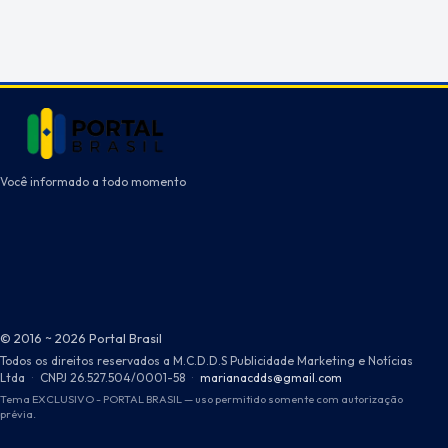
Você informado a todo momento
© 2016 ~ 2026 Portal Brasil
Todos os direitos reservados a M.C.D.D.S Publicidade Marketing e Notícias
Ltda
·
CNPJ 26.527.504/0001-58
·
marianacdds@gmail.com
Tema EXCLUSIVO - PORTAL BRASIL — uso permitido somente com autorização
prévia.