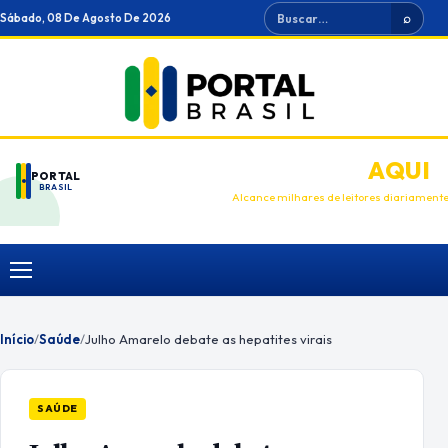
Ir
Buscar
Sábado, 08 De Agosto De 2026
⌕
para
o
conteúdo
ANUNCIE
AQUI
PORTAL
BRASIL
Alcance milhares de leitores diariament
Menu
Início
/
Saúde
/
Julho Amarelo debate as hepatites virais
SAÚDE