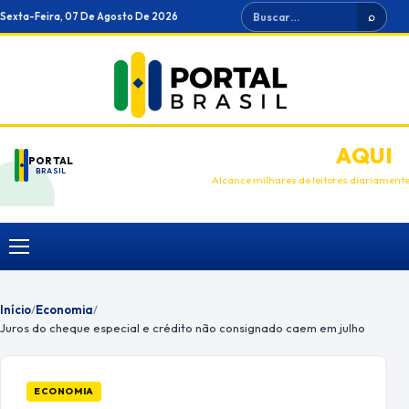
Ir
Buscar
Sexta-Feira, 07 De Agosto De 2026
⌕
para
o
conteúdo
ANUNCIE
AQUI
PORTAL
BRASIL
Alcance milhares de leitores diariament
Menu
Início
/
Economia
/
Juros do cheque especial e crédito não consignado caem em julho
ECONOMIA