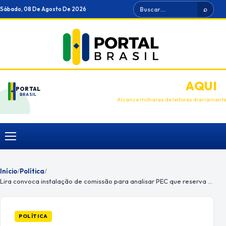
Ir
Buscar
Sábado, 08 De Agosto De 2026
⌕
para
o
conteúdo
ANUNCIE
AQUI
PORTAL
BRASIL
Alcance milhares de leitores diariament
Menu
Início
/
Política
/
Lira convoca instalação de comissão para analisar PEC que reserva emendas para o combate a desastres naturais
POLÍTICA