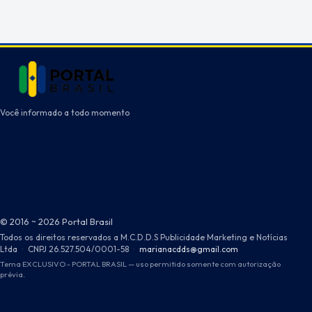
Você informado a todo momento
© 2016 ~ 2026 Portal Brasil
Todos os direitos reservados a M.C.D.D.S Publicidade Marketing e Notícias
Ltda
·
CNPJ 26.527.504/0001-58
·
marianacdds@gmail.com
Tema EXCLUSIVO - PORTAL BRASIL — uso permitido somente com autorização
prévia.