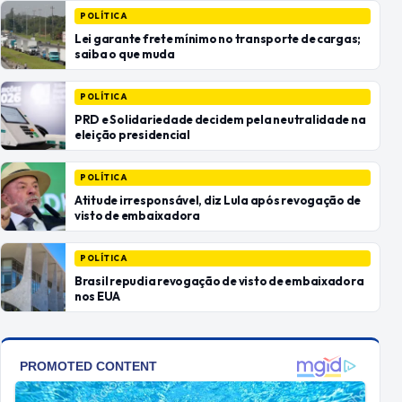
POLÍTICA
Lei garante frete mínimo no transporte de cargas;
saiba o que muda
POLÍTICA
PRD e Solidariedade decidem pela neutralidade na
eleição presidencial
POLÍTICA
Atitude irresponsável, diz Lula após revogação de
visto de embaixadora
POLÍTICA
Brasil repudia revogação de visto de embaixadora
nos EUA