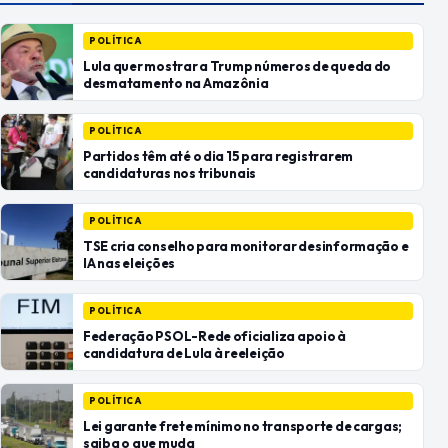
POLÍTICA
Lula quer mostrar a Trump números de queda do
desmatamento na Amazônia
POLÍTICA
Partidos têm até o dia 15 para registrarem
candidaturas nos tribunais
POLÍTICA
TSE cria conselho para monitorar desinformação e
IA nas eleições
POLÍTICA
Federação PSOL-Rede oficializa apoio à
candidatura de Lula à reeleição
POLÍTICA
Lei garante frete mínimo no transporte de cargas;
saiba o que muda