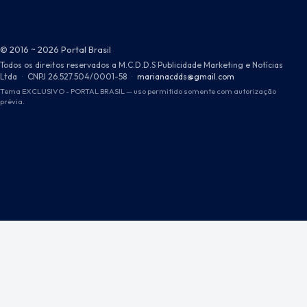
© 2016 ~ 2026 Portal Brasil
Todos os direitos reservados a M.C.D.D.S Publicidade Marketing e Notícias
Ltda
·
CNPJ 26.527.504/0001-58
·
marianacdds@gmail.com
Tema EXCLUSIVO - PORTAL BRASIL — uso permitido somente com autorização
prévia.