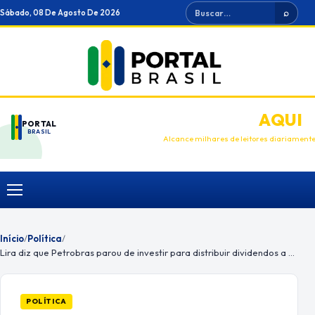
Ir
Buscar
Sábado, 08 De Agosto De 2026
⌕
para
o
conteúdo
ANUNCIE
AQUI
PORTAL
BRASIL
Alcance milhares de leitores diariament
Menu
Início
/
Política
/
Lira diz que Petrobras parou de investir para distribuir dividendos a acionistas
POLÍTICA