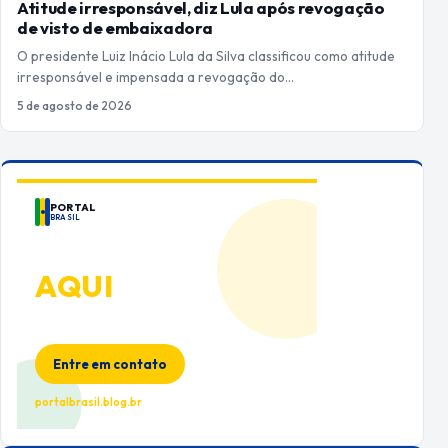
Atitude irresponsável, diz Lula após revogação
de visto de embaixadora
O presidente Luiz Inácio Lula da Silva classificou como atitude
irresponsável e impensada a revogação do…
5 de agosto de 2026
PORTAL
BRASIL
ANUNCIE
AQUI
Espaço premium para sua marca
no Portal Brasil
Entre em contato
portalbrasil.blog.br