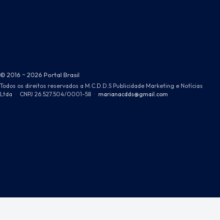
© 2016 ~ 2026 Portal Brasil
Todos os direitos reservados a M.C.D.D.S Publicidade Marketing e Notícias
Ltda
·
CNPJ 26.527.504/0001-58
·
marianacdds@gmail.com