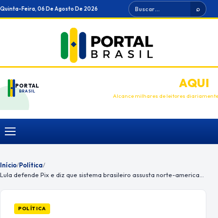
Ir
Buscar
Quinta-Feira, 06 De Agosto De 2026
⌕
para
o
conteúdo
ANUNCIE
AQUI
PORTAL
BRASIL
Alcance milhares de leitores diariament
Menu
Início
/
Política
/
Lula defende Pix e diz que sistema brasileiro assusta norte-americanos
POLÍTICA