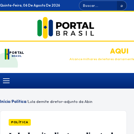
Ir
Buscar
Quinta-Feira, 06 De Agosto De 2026
⌕
para
o
conteúdo
ANUNCIE
AQUI
PORTAL
BRASIL
Alcance milhares de leitores diariament
Menu
Início
/
Política
/
Lula demite diretor-adjunto da Abin
POLÍTICA