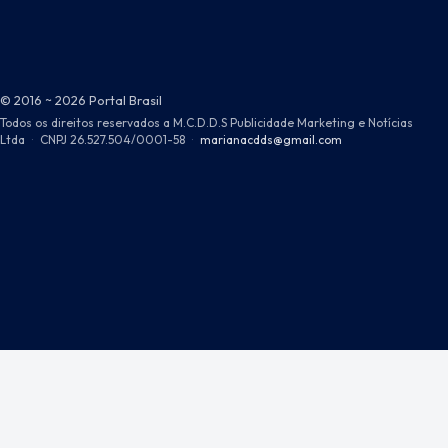
© 2016 ~ 2026 Portal Brasil
Todos os direitos reservados a M.C.D.D.S Publicidade Marketing e Notícias
Ltda
·
CNPJ 26.527.504/0001-58
·
marianacdds@gmail.com