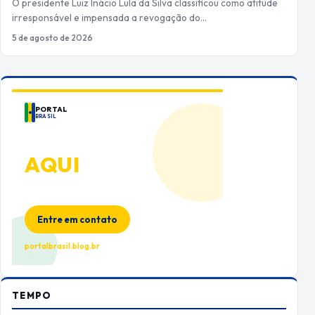
O presidente Luiz Inácio Lula da Silva classificou como atitude
irresponsável e impensada a revogação do…
5 de agosto de 2026
PORTAL
BRASIL
ANUNCIE
AQUI
Espaço premium para sua marca
no Portal Brasil
Entre em contato
portalbrasil.blog.br
TEMPO