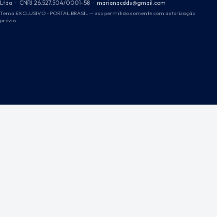
Ltda
·
CNPJ 26.527.504/0001-58
·
marianacdds@gmail.com
Tema EXCLUSIVO - PORTAL BRASIL — uso permitido somente com autorização
prévia.