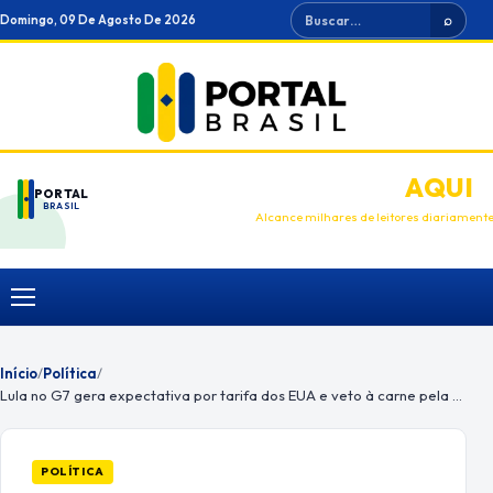
Ir
Buscar
Domingo, 09 De Agosto De 2026
⌕
para
o
conteúdo
ANUNCIE
AQUI
PORTAL
BRASIL
Alcance milhares de leitores diariament
Menu
Início
/
Política
/
Lula no G7 gera expectativa por tarifa dos EUA e veto à carne pela UE
POLÍTICA