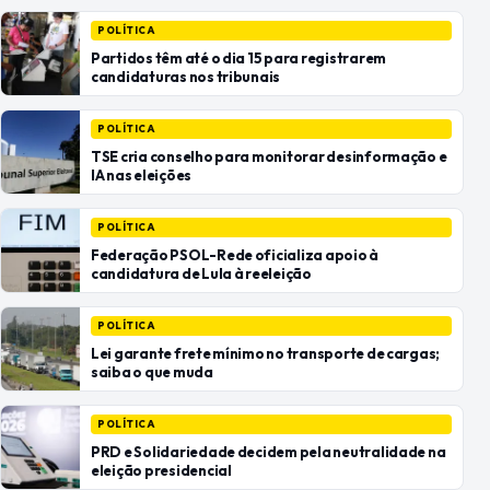
POLÍTICA
Partidos têm até o dia 15 para registrarem
candidaturas nos tribunais
POLÍTICA
TSE cria conselho para monitorar desinformação e
IA nas eleições
POLÍTICA
Federação PSOL-Rede oficializa apoio à
candidatura de Lula à reeleição
POLÍTICA
Lei garante frete mínimo no transporte de cargas;
saiba o que muda
POLÍTICA
PRD e Solidariedade decidem pela neutralidade na
eleição presidencial