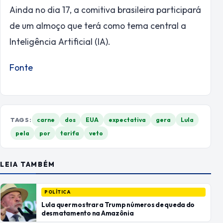
Ainda no dia 17, a comitiva brasileira participará
de um almoço que terá como tema central a
Inteligência Artificial (IA).
Fonte
TAGS:
carne
dos
EUA
expectativa
gera
Lula
pela
por
tarifa
veto
LEIA TAMBÉM
POLÍTICA
Lula quer mostrar a Trump números de queda do
desmatamento na Amazônia