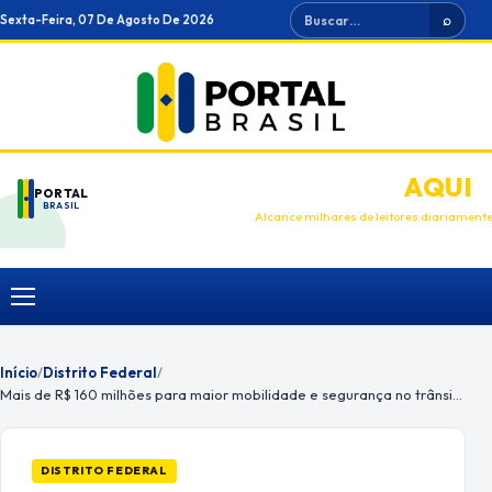
Ir
Buscar
Sexta-Feira, 07 De Agosto De 2026
⌕
para
o
conteúdo
ANUNCIE
AQUI
PORTAL
BRASIL
Alcance milhares de leitores diariament
Menu
Início
/
Distrito Federal
/
Mais de R$ 160 milhões para maior mobilidade e segurança no trânsito
DISTRITO FEDERAL