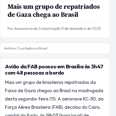
Mais um grupo de repatriados
de Gaza chega ao Brasil
Por Assessoria de Comunicação
·
11 de dezembro de 2023
Antônio Cruz/Agência Brasil
Avião da FAB pousou em Brasília às 3h47
com 48 pessoas a bordo
Mais um grupo de brasileiros repatriados da
Faixa de Gaza chegou ao Brasil na madrugada
desta segunda-feira (11). A aeronave KC-30, da
Força Aérea Brasileira (FAB), decolou do Cairo,
capital do Egito, às 19h03 (hora local) de