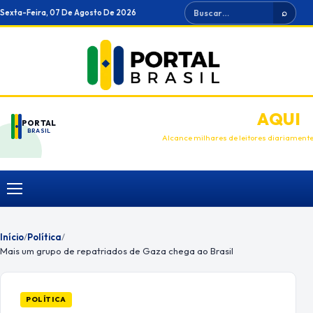
Ir
Buscar
Sexta-Feira, 07 De Agosto De 2026
⌕
para
o
conteúdo
ANUNCIE
AQUI
PORTAL
BRASIL
Alcance milhares de leitores diariament
Menu
Início
/
Política
/
Mais um grupo de repatriados de Gaza chega ao Brasil
POLÍTICA