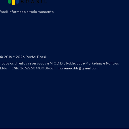
Você informado a todo momento
© 2016 ~ 2026 Portal Brasil
Todos os direitos reservados a M.C.D.D.S Publicidade Marketing e Notícias
Ltda
·
CNPJ 26.527.504/0001-58
·
marianacdds@gmail.com