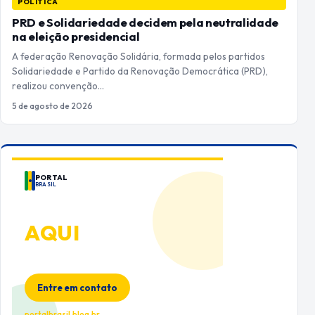
POLÍTICA
PRD e Solidariedade decidem pela neutralidade
na eleição presidencial
A federação Renovação Solidária, formada pelos partidos
Solidariedade e Partido da Renovação Democrática (PRD),
realizou convenção…
5 de agosto de 2026
PORTAL
BRASIL
ANUNCIE
AQUI
Espaço premium para sua marca
no Portal Brasil
Entre em contato
portalbrasil.blog.br