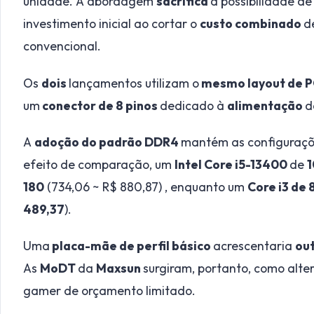
unidade. A abordagem
sacrifica
a possibilidade d
investimento inicial ao cortar o
custo combinado
d
convencional.
Os
dois
lançamentos utilizam o
mesmo layout de P
um
conector de 8 pinos
dedicado à
alimentação
d
A
adoção do padrão DDR4
mantém as configuraçõ
efeito de comparação, um
Intel Core i5-13400
de
1
180
(734,06 ~ R$ 880,87) , enquanto um
Core i3 de 
489,37
).
Uma
placa-mãe de perfil básico
acrescentaria
out
As
MoDT
da
Maxsun
surgiram, portanto, como alter
gamer de orçamento limitado.