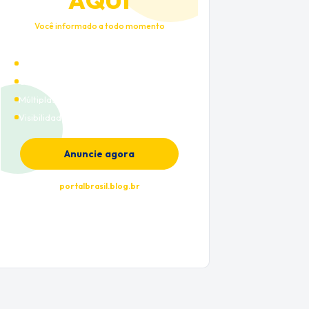
AQUI
Você informado a todo momento
Alto tráfego qualificado
Cobertura nacional
Múltiplas categorias
Visibilidade premium
Anuncie agora
portalbrasil.blog.br