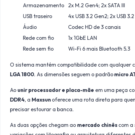
Armazenamento
2x M.2 Gen4; 2x SATA III
USB traseiro
4x USB 3.2 Gen2; 2x USB 3.2
Áudio
Codec HD de 3 canais
Rede com fio
1x 1GbE LAN
Rede sem fio
Wi-Fi 6 mais Bluetooth 5.3
O sistema mantém compatibilidade com qualquer c
LGA 1800
. As dimensões seguem o padrão
micro A
Ao
unir processador e placa-mãe
em uma peça c
DDR4
, a
Maxsun
oferece uma rota direta para que
precisar estourar a banca.
As duas opções chegam ao
mercado
chinês
com a
variações com litografia ou arquitetura diferentes d