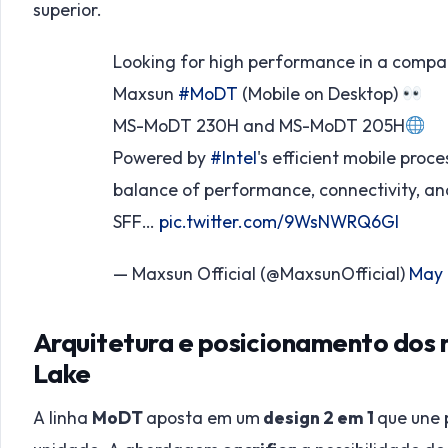
superior.
Looking for high performance in a compa
Maxsun
#MoDT
(Mobile on Desktop)
MS-MoDT 230H and MS-MoDT 205H
Powered by
#Intel
's efficient mobile proc
balance of performance, connectivity, an
SFF…
pic.twitter.com/9WsNWRQ6Gl
— Maxsun Official (@MaxsunOfficial)
May 
Arquitetura e posicionamento do
Lake
A linha
MoDT
aposta em um
design 2 em 1
que une 