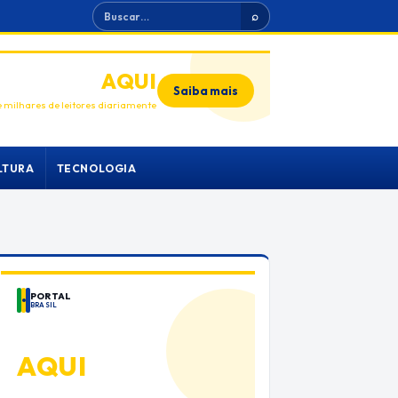
Buscar
⌕
ANUNCIE
AQUI
Saiba mais
 milhares de leitores diariamente
LTURA
TECNOLOGIA
PORTAL
BRASIL
ANUNCIE
AQUI
Espaço premium para sua marca