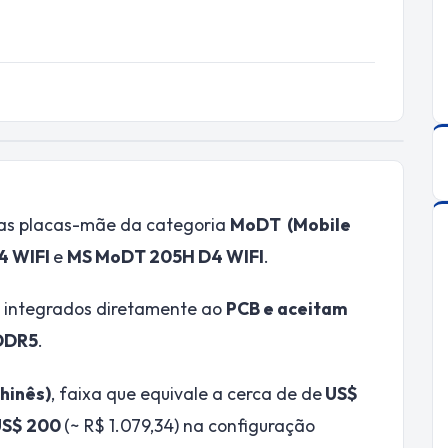
as placas-mãe da categoria
MoDT (Mobile
4 WIFI
e
MS MoDT 205H D4 WIFI
.
integrados diretamente ao
PCB e aceitam
DDR5
.
hinês)
, faixa que equivale a cerca de de
US$
US$ 200
(~ R$ 1.079,34) na configuração