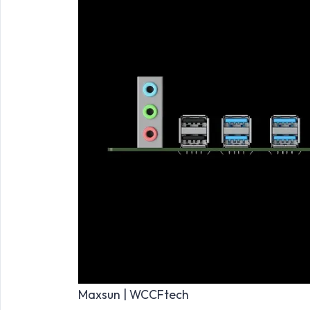
Maxsun | WCCFtech