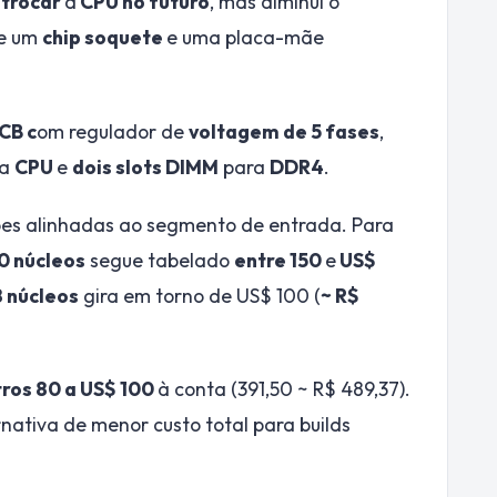
e
trocar
a
CPU no futuro
, mas diminui o
e um
chip soquete
e uma placa-mãe
CB c
om regulador de
voltagem de 5 fases
,
a
CPU
e
dois slots DIMM
para
DDR4
.
es alinhadas ao segmento de entrada. Para
0 núcleos
segue tabelado
entre 150
e
US$
8 núcleos
gira em torno de US$ 100 (
~ R$
ros 80 a US$ 100
à conta (391,50 ~ R$ 489,37).
nativa de menor custo total para builds