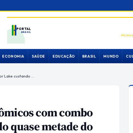
PORTAL
BRASIL
Alcance
ECONOMIA
SAÚDE
EDUCAÇÃO
BRASIL
MUNDO
CU
Maxsun desafia PCs econômicos com combo Intel Raptor Lake custando quase metade do preço
nômicos com combo
do quase metade do