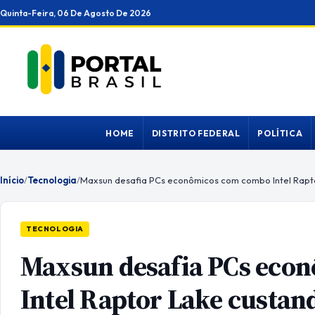
Ir
Quinta-Feira, 06 De Agosto De 2026
para
o
conteúdo
HOME
DISTRITO FEDERAL
POLÍTICA
Início
/
Tecnologia
/
TECNOLOGIA
Maxsun desafia PCs eco
Intel Raptor Lake custan