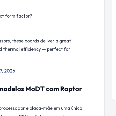
ct form factor?
essors, these boards deliver a great
d thermal efficiency — perfect for
7, 2026
s modelos MoDT com Raptor
processador e placa-mãe em uma única