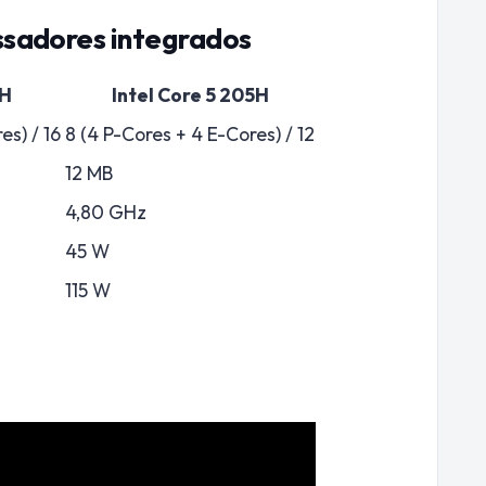
ssadores integrados
0H
Intel Core 5 205H
es) / 16
8 (4 P-Cores + 4 E-Cores) / 12
12 MB
4,80 GHz
45 W
115 W