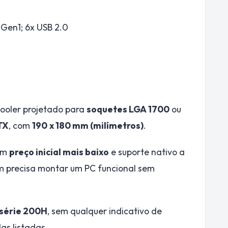
 Gen1; 6x USB 2.0
ooler projetado para
soquetes LGA 1700
ou
TX
, com
190
x 180 mm (milímetros)
.
om
preço inicial mais baixo
e suporte nativo a
m precisa montar um PC funcional sem
série 200H
, sem qualquer indicativo de
as listadas.