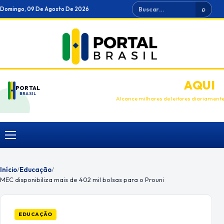
Ir
Buscar
Domingo, 09 De Agosto De 2026
⌕
para
o
conteúdo
ANUNCIE
AQUI
PORTAL
BRASIL
Alcance milhares de leitores diariament
Menu
Início
/
Educação
/
MEC disponibiliza mais de 402 mil bolsas para o Prouni
EDUCAÇÃO