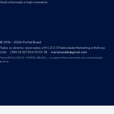
Você informado a todo momento
© 2016 ~ 2026 Portal Brasil
Todos os direitos reservados a M.C.D.D.S Publicidade Marketing e Notícias
Ltda
·
CNPJ 26.527.504/0001-58
·
marianacdds@gmail.com
Tema EXCLUSIVO - PORTAL BRASIL — uso permitido somente com autorização
prévia.