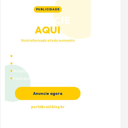
PUBLICIDADE
ANUNCIE
AQUI
Você informado a todo momento
Alto tráfego qualificado
Cobertura nacional
Múltiplas categorias
Visibilidade premium
Anuncie agora
portalbrasil.blog.br