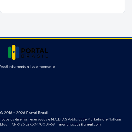
Você informado a todo momento
© 2016 ~ 2026 Portal Brasil
Todos os direitos reservados a M.C.D.D.S Publicidade Marketing e Notícias
Ltda
·
CNPJ 26.527.504/0001-58
·
marianacdds@gmail.com