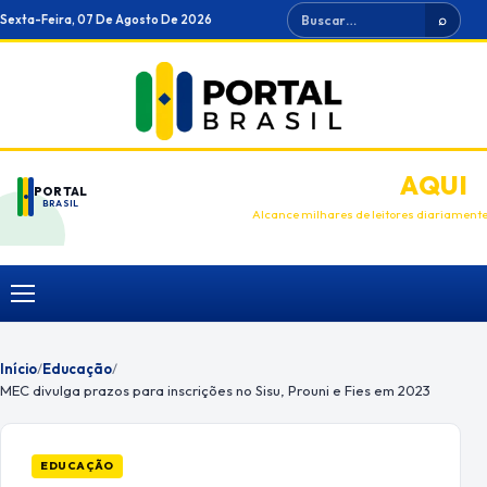
Ir
Buscar
Sexta-Feira, 07 De Agosto De 2026
⌕
para
o
conteúdo
ANUNCIE
AQUI
PORTAL
BRASIL
Alcance milhares de leitores diariament
Menu
Início
/
Educação
/
MEC divulga prazos para inscrições no Sisu, Prouni e Fies em 2023
EDUCAÇÃO