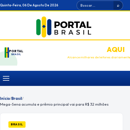
Ir
Buscar
Quinta-Feira, 06 De Agosto De 2026
⌕
para
o
conteúdo
ANUNCIE
AQUI
PORTAL
BRASIL
Alcance milhares de leitores diariament
Menu
Início
/
Brasil
/
Mega-Sena acumula e prêmio principal vai para R$ 32 milhões
BRASIL