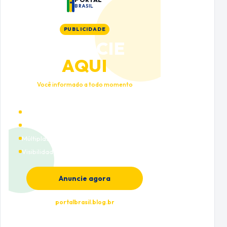
BRASIL
PUBLICIDADE
ANUNCIE
AQUI
Você informado a todo momento
Alto tráfego qualificado
Cobertura nacional
Múltiplas categorias
Visibilidade premium
Anuncie agora
portalbrasil.blog.br