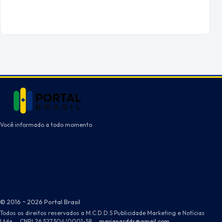
Você informado a todo momento
© 2016 ~ 2026 Portal Brasil
Todos os direitos reservados a M.C.D.D.S Publicidade Marketing e Notícias
Ltda
·
CNPJ 26.527.504/0001-58
·
marianacdds@gmail.com