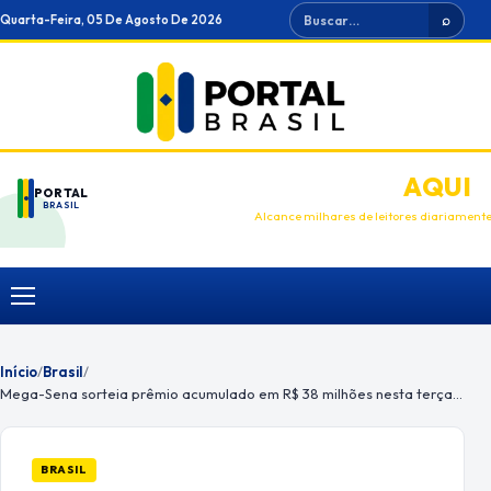
Ir
Buscar
Quarta-Feira, 05 De Agosto De 2026
⌕
para
o
conteúdo
ANUNCIE
AQUI
PORTAL
BRASIL
Alcance milhares de leitores diariament
Menu
Início
/
Brasil
/
Mega-Sena sorteia prêmio acumulado em R$ 38 milhões nesta terça-feira
BRASIL