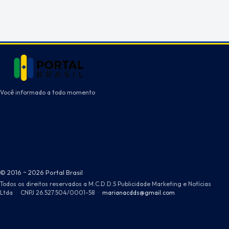
Você informado a todo momento
© 2016 ~ 2026 Portal Brasil
Todos os direitos reservados a M.C.D.D.S Publicidade Marketing e Notícias
Ltda
·
CNPJ 26.527.504/0001-58
·
marianacdds@gmail.com