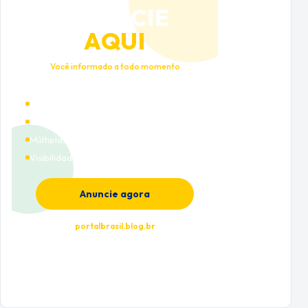
ANUNCIE
AQUI
Você informado a todo momento
Alto tráfego qualificado
Cobertura nacional
Múltiplas categorias
Visibilidade premium
Anuncie agora
portalbrasil.blog.br