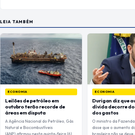
LEIA TAMBÉM
ECONOMIA
ECONOMIA
Leilões de petróleo em
Durigan diz que 
outubro terão recorde de
dívida decorre dos
áreas em disputa
dos gastos
A Agência Nacional do Petróleo, Gás
O ministro da Fazenda,
Natural e Biocombustíveis
disse que o aumento da
(ANP) afirmou nesta quinta-feira (6)
brasileira não se deve