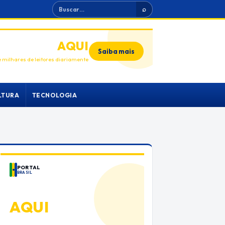
Buscar
⌕
ANUNCIE
AQUI
Saiba mais
 milhares de leitores diariamente
LTURA
TECNOLOGIA
PORTAL
BRASIL
ANUNCIE
AQUI
Espaço premium para sua marca