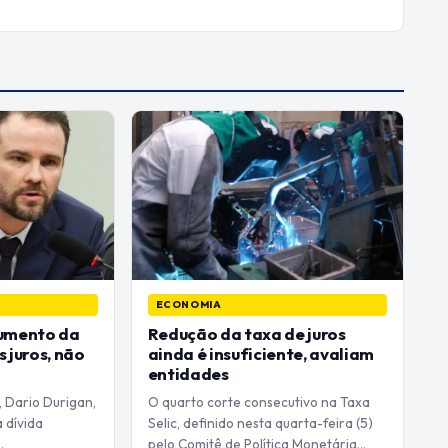
ECONOMIA
aumento da
Redução da taxa de juros
 juros, não
ainda é insuficiente, avaliam
entidades
 Dario Durigan,
O quarto corte consecutivo na Taxa
 dívida
Selic, definido nesta quarta-feira (5)
…
pelo Comitê de Política Monetária…