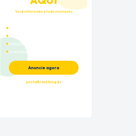
AQUI
Você informado a todo momento
Alto tráfego qualificado
Cobertura nacional
Múltiplas categorias
Visibilidade premium
Anuncie agora
portalbrasil.blog.br