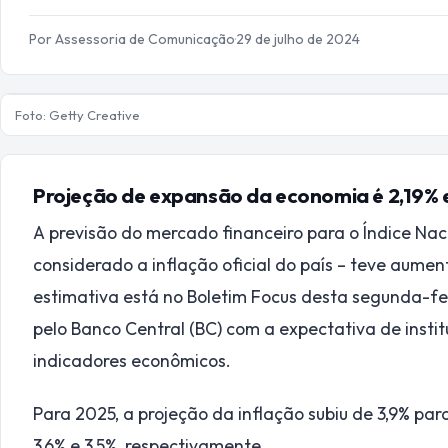
Por Assessoria de Comunicação
·
29 de julho de 2024
Foto: Getty Creative
Projeção de expansão da economia é 2,19% e
A previsão do mercado financeiro para o Índice Na
considerado a inflação oficial do país – teve aume
estimativa está no Boletim Focus desta segunda-fe
pelo Banco Central (BC) com a expectativa de institu
indicadores econômicos.
Para 2025, a projeção da inflação subiu de 3,9% par
3,6% e 3,5%, respectivamente.