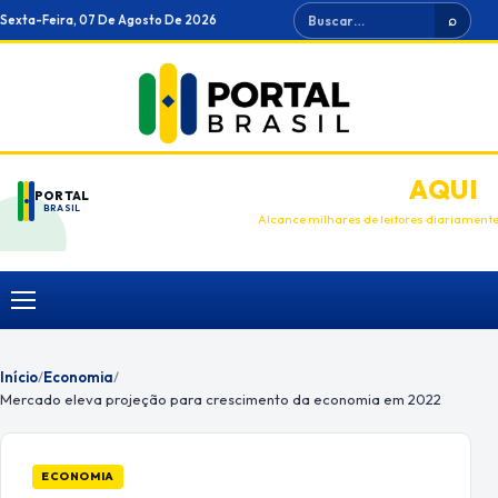
Ir
Buscar
Sexta-Feira, 07 De Agosto De 2026
⌕
para
o
conteúdo
ANUNCIE
AQUI
PORTAL
BRASIL
Alcance milhares de leitores diariament
Menu
Início
/
Economia
/
Mercado eleva projeção para crescimento da economia em 2022
ECONOMIA