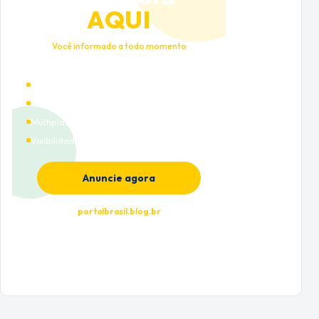
AQUI
Você informado a todo momento
Alto tráfego qualificado
Cobertura nacional
Múltiplas categorias
Visibilidade premium
Anuncie agora
portalbrasil.blog.br