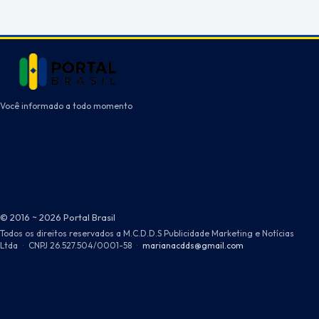
Você informado a todo momento
© 2016 ~ 2026 Portal Brasil
Todos os direitos reservados a M.C.D.D.S Publicidade Marketing e Notícias
Ltda
·
CNPJ 26.527.504/0001-58
·
marianacdds@gmail.com