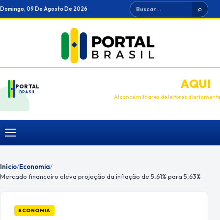
Ir
Buscar
Domingo, 09 De Agosto De 2026
⌕
para
o
conteúdo
ANUNCIE
AQUI
PORTAL
BRASIL
Alcance milhares de leitores diariament
Menu
Início
/
Economia
/
Mercado financeiro eleva projeção da inflação de 5,61% para 5,63%
ECONOMIA