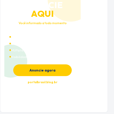
ANUNCIE
AQUI
Você informado a todo momento
Alto tráfego qualificado
Cobertura nacional
Múltiplas categorias
Visibilidade premium
Anuncie agora
portalbrasil.blog.br