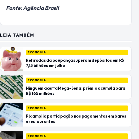
Fonte: Agência Brasil
LEIA TAMBÉM
ECONOMIA
Retiradas da poupança superam depósitos em R$
7,15 bilhões em julho
ECONOMIA
Ninguém acerta Mega-Sena; prêmio acumula para
R$ 165 milhões
ECONOMIA
Pix amplia participação nos pagamentos em bares
e restaurantes
ECONOMIA