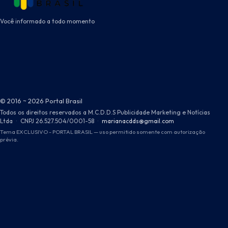
Você informado a todo momento
© 2016 ~ 2026 Portal Brasil
Todos os direitos reservados a M.C.D.D.S Publicidade Marketing e Notícias
Ltda
·
CNPJ 26.527.504/0001-58
·
marianacdds@gmail.com
Tema EXCLUSIVO - PORTAL BRASIL — uso permitido somente com autorização
prévia.