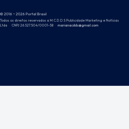
© 2016 ~ 2026 Portal Brasil
Todos os direitos reservados a M.C.D.D.S Publicidade Marketing e Notícias
Ltda
·
CNPJ 26.527.504/0001-58
·
marianacdds@gmail.com