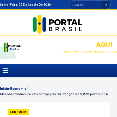
Ir
Buscar
Sexta-Feira, 07 De Agosto De 2026
⌕
para
o
conteúdo
ANUNCIE
AQUI
PORTAL
BRASIL
Alcance milhares de leitores diariament
Menu
Início
/
Economia
/
Mercado financeiro eleva projeção da inflação de 5,82% para 5,88%
ECONOMIA