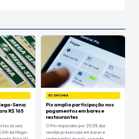
ECONOMIA
Mega-Sena;
Pix amplia participação nos
ara R$ 165
pagamentos em bares e
restaurantes
tou as seis
O Pix respondeu por 20,5% das
3.041 da Mega-
vendas presenciais em bares e
uinta-feira (6).
restaurantes do país, segundo