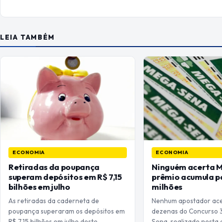
LEIA TAMBÉM
ECONOMIA
ECONOMIA
Retiradas da poupança
Ninguém acerta 
superam depósitos em R$ 7,15
prêmio acumula p
bilhões em julho
milhões
As retiradas da caderneta de
Nenhum apostador acer
poupança superaram os depósitos em
dezenas do Concurso 
R$ 7,15 bilhões em julho deste…
Sena, realizado nesta q