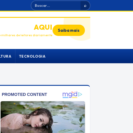
Buscar
⌕
ANUNCIE
AQUI
Saiba mais
 milhares de leitores diariamente
LTURA
TECNOLOGIA