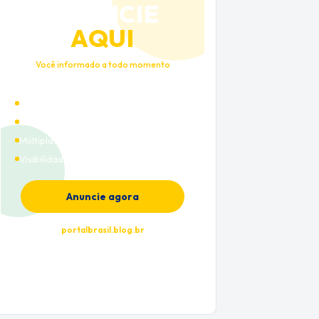
ANUNCIE
AQUI
Você informado a todo momento
Alto tráfego qualificado
Cobertura nacional
Múltiplas categorias
Visibilidade premium
Anuncie agora
portalbrasil.blog.br