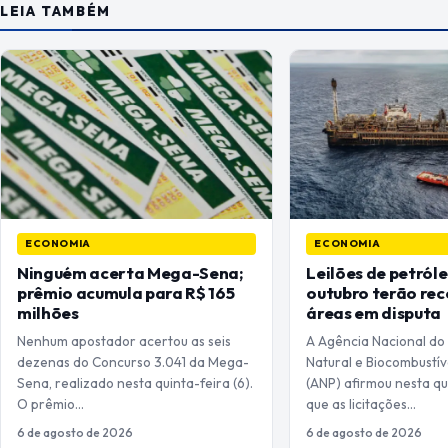
LEIA TAMBÉM
ECONOMIA
ECONOMIA
Ninguém acerta Mega-Sena;
Leilões de petról
prêmio acumula para R$ 165
outubro terão rec
milhões
áreas em disputa
Nenhum apostador acertou as seis
A Agência Nacional do
dezenas do Concurso 3.041 da Mega-
Natural e Biocombustív
Sena, realizado nesta quinta-feira (6).
(ANP) afirmou nesta qu
O prêmio…
que as licitações…
6 de agosto de 2026
6 de agosto de 2026