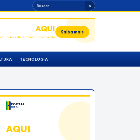
Buscar
⌕
ANUNCIE
AQUI
Saiba mais
 milhares de leitores diariamente
LTURA
TECNOLOGIA
PORTAL
BRASIL
ANUNCIE
AQUI
Espaço premium para sua marca