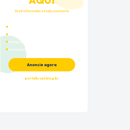
AQUI
Você informado a todo momento
Alto tráfego qualificado
Cobertura nacional
Múltiplas categorias
Visibilidade premium
Anuncie agora
portalbrasil.blog.br