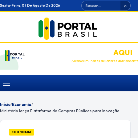
Ir
Buscar
Sexta-Feira, 07 De Agosto De 2026
⌕
para
o
conteúdo
ANUNCIE
AQUI
PORTAL
BRASIL
Alcance milhares de leitores diariament
Menu
Início
/
Economia
/
Ministério lança Plataforma de Compras Públicas para Inovação
ECONOMIA