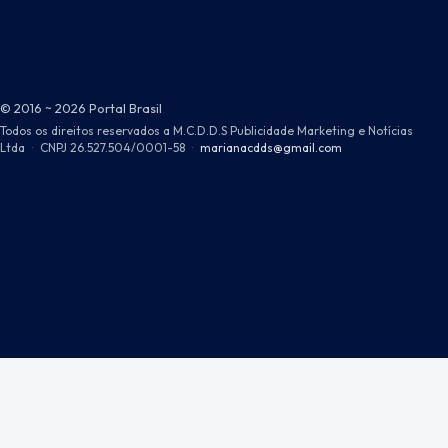
© 2016 ~ 2026 Portal Brasil
Todos os direitos reservados a M.C.D.D.S Publicidade Marketing e Notícias
Ltda
·
CNPJ 26.527.504/0001-58
·
marianacdds@gmail.com