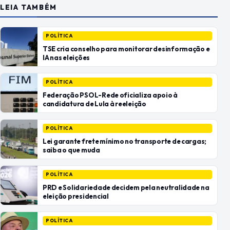
LEIA TAMBÉM
POLÍTICA
TSE cria conselho para monitorar desinformação e
IA nas eleições
POLÍTICA
Federação PSOL-Rede oficializa apoio à
candidatura de Lula à reeleição
POLÍTICA
Lei garante frete mínimo no transporte de cargas;
saiba o que muda
POLÍTICA
PRD e Solidariedade decidem pela neutralidade na
eleição presidencial
POLÍTICA