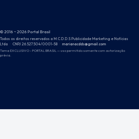
© 2016 ~ 2026 Portal Brasil
Todos os direitos reservados a M.C.D.D.S Publicidade Marketing e Notícias
Ltda
·
CNPJ 26.527.504/0001-58
·
marianacdds@gmail.com
Tema EXCLUSIVO - PORTAL BRASIL — uso permitido somente com autorização
prévia.