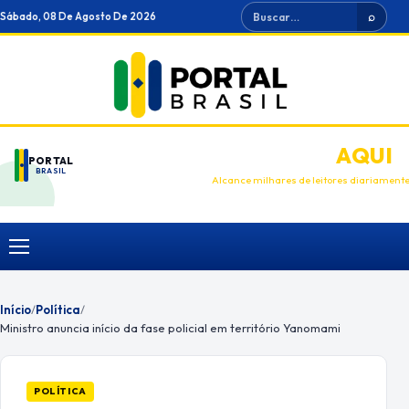
Ir
Buscar
Sábado, 08 De Agosto De 2026
⌕
para
o
conteúdo
ANUNCIE
AQUI
PORTAL
BRASIL
Alcance milhares de leitores diariament
Menu
Início
/
Política
/
Ministro anuncia início da fase policial em território Yanomami
POLÍTICA