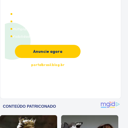
Alto tráfego qualificado
Cobertura nacional
Múltiplas categorias
Visibilidade premium
Anuncie agora
portalbrasil.blog.br