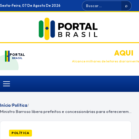
Ir
Buscar
Sexta-Feira, 07 De Agosto De 2026
⌕
para
o
conteúdo
ANUNCIE
AQUI
PORTAL
BRASIL
Alcance milhares de leitores diariament
Menu
Início
/
Política
/
Ministro Barroso libera prefeitos e concessionárias para oferecerem transporte gratuito no 2º turno
POLÍTICA