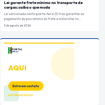
Lei garante frete mínimo no transporte de
cargas; saiba o que muda
Lei sancionada nesta quarta-feira (5) traz garantias ao
pagamento do piso mínimo do frete a motoristas no…
5 de agosto de 2026
PORTAL
BRASIL
ANUNCIE
AQUI
Espaço premium para sua marca
no Portal Brasil
Entre em contato
portalbrasil.blog.br