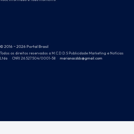
© 2016 ~ 2026 Portal Brasil
Todos os direitos reservados a M.C.D.D.S Publicidade Marketing e Notícias
Ltda
·
CNPJ 26.527.504/0001-58
·
marianacdds@gmail.com