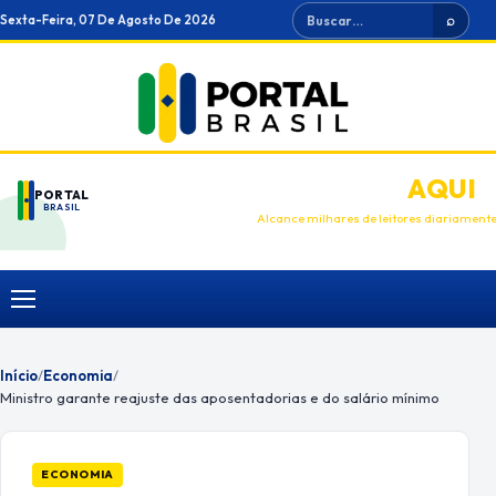
Ir
Buscar
Sexta-Feira, 07 De Agosto De 2026
⌕
para
o
conteúdo
ANUNCIE
AQUI
PORTAL
BRASIL
Alcance milhares de leitores diariament
Menu
Início
/
Economia
/
Ministro garante reajuste das aposentadorias e do salário mínimo
ECONOMIA