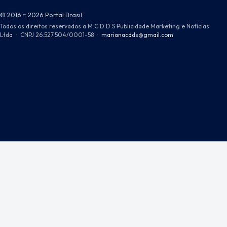
© 2016 ~ 2026 Portal Brasil
Todos os direitos reservados a M.C.D.D.S Publicidade Marketing e Notícias
Ltda
·
CNPJ 26.527.504/0001-58
·
marianacdds@gmail.com