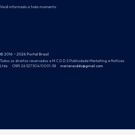
Você informado a todo momento
© 2016 ~ 2026 Portal Brasil
Todos os direitos reservados a M.C.D.D.S Publicidade Marketing e Notícias
Ltda
·
CNPJ 26.527.504/0001-58
·
marianacdds@gmail.com