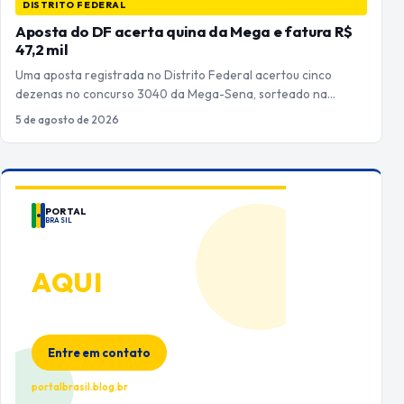
DISTRITO FEDERAL
Aposta do DF acerta quina da Mega e fatura R$
47,2 mil
Uma aposta registrada no Distrito Federal acertou cinco
dezenas no concurso 3040 da Mega-Sena, sorteado na…
5 de agosto de 2026
PORTAL
BRASIL
ANUNCIE
AQUI
Espaço premium para sua marca
no Portal Brasil
Entre em contato
portalbrasil.blog.br