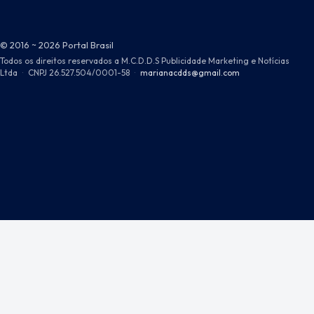
© 2016 ~ 2026 Portal Brasil
Todos os direitos reservados a M.C.D.D.S Publicidade Marketing e Notícias
Ltda
·
CNPJ 26.527.504/0001-58
·
marianacdds@gmail.com