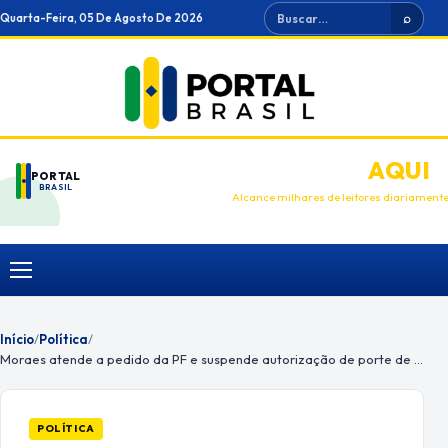
Ir
Buscar
Quarta-Feira, 05 De Agosto De 2026
⌕
para
o
conteúdo
ANUNCIE
AQUI
PORTAL
BRASIL
Alcance milhares de leitores diariament
Menu
Início
/
Política
/
Moraes atende a pedido da PF e suspende autorização de porte de armas de fogo no DF
POLÍTICA