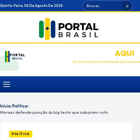
Ir
Buscar
Quinta-Feira, 06 De Agosto De 2026
⌕
para
o
conteúdo
ANUNCIE
AQUI
PORTAL
BRASIL
Alcance milhares de leitores diariament
Menu
Início
/
Política
/
Moraes defende punição às big techs que induzirem voto
POLÍTICA