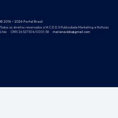
© 2016 ~ 2026 Portal Brasil
Todos os direitos reservados a M.C.D.D.S Publicidade Marketing e Notícias
Ltda
·
CNPJ 26.527.504/0001-58
·
marianacdds@gmail.com