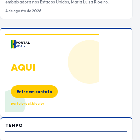
embaixadora nos Estados Unidos, Maria Luiza Ribeiro…
4 de agosto de 2026
PORTAL
BRASIL
ANUNCIE
AQUI
Espaço premium para sua marca
no Portal Brasil
Entre em contato
portalbrasil.blog.br
TEMPO