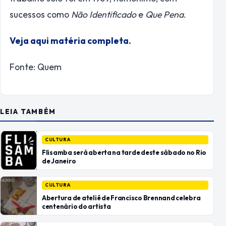
sucessos como
Não Identificado
e
Que Pena
.
Veja aqui matéria completa.
Fonte: Quem
LEIA TAMBÉM
CULTURA
Flisamba será aberta na tarde deste sábado no Rio
de Janeiro
CULTURA
Abertura de ateliê de Francisco Brennand celebra
centenário do artista