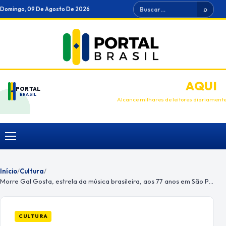
Ir
Buscar
Domingo, 09 De Agosto De 2026
⌕
para
o
conteúdo
ANUNCIE
AQUI
PORTAL
BRASIL
Alcance milhares de leitores diariament
Menu
Início
/
Cultura
/
Morre Gal Gosta, estrela da música brasileira, aos 77 anos em São Paulo
CULTURA