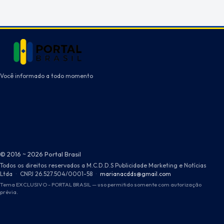
Você informado a todo momento
© 2016 ~ 2026 Portal Brasil
Todos os direitos reservados a M.C.D.D.S Publicidade Marketing e Notícias
Ltda
·
CNPJ 26.527.504/0001-58
·
marianacdds@gmail.com
Tema EXCLUSIVO - PORTAL BRASIL — uso permitido somente com autorização
prévia.