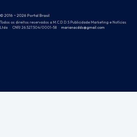
© 2016 ~ 2026 Portal Brasil
Todos os direitos reservados a M.C.D.D.S Publicidade Marketing e Notícias
Ltda
·
CNPJ 26.527.504/0001-58
·
marianacdds@gmail.com