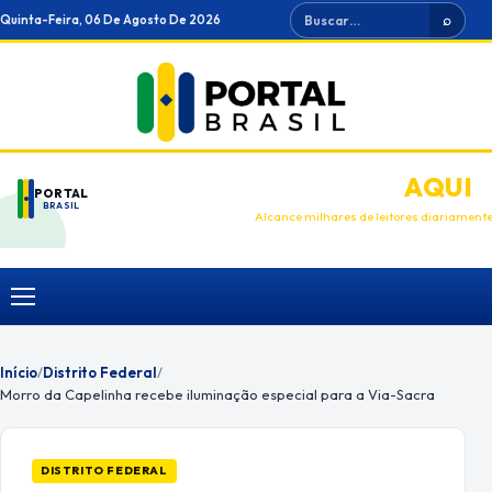
Ir
Buscar
Quinta-Feira, 06 De Agosto De 2026
⌕
para
o
conteúdo
ANUNCIE
AQUI
PORTAL
BRASIL
Alcance milhares de leitores diariament
Menu
Início
/
Distrito Federal
/
Morro da Capelinha recebe iluminação especial para a Via-Sacra
DISTRITO FEDERAL