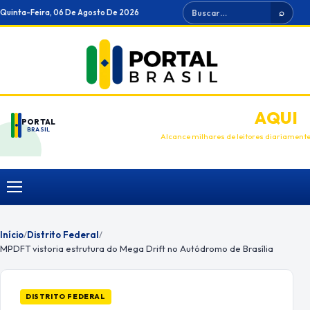
Ir
Buscar
Quinta-Feira, 06 De Agosto De 2026
⌕
para
o
conteúdo
ANUNCIE
AQUI
PORTAL
BRASIL
Alcance milhares de leitores diariament
Menu
Início
/
Distrito Federal
/
MPDFT vistoria estrutura do Mega Drift no Autódromo de Brasília
DISTRITO FEDERAL