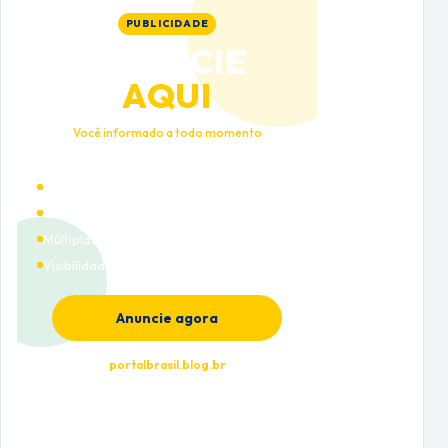
PUBLICIDADE
ANUNCIE
AQUI
Você informado a todo momento
Alto tráfego qualificado
Cobertura nacional
Múltiplas categorias
Visibilidade premium
Anuncie agora
portalbrasil.blog.br