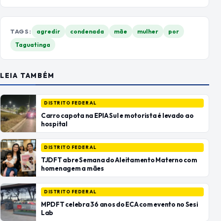
TAGS:
agredir
condenada
mãe
mulher
por
Taguatinga
LEIA TAMBÉM
DISTRITO FEDERAL
Carro capota na EPIA Sul e motorista é levado ao
hospital
DISTRITO FEDERAL
TJDFT abre Semana do Aleitamento Materno com
homenagem a mães
DISTRITO FEDERAL
MPDFT celebra 36 anos do ECA com evento no Sesi
Lab