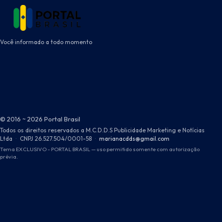
Você informado a todo momento
© 2016 ~ 2026 Portal Brasil
Todos os direitos reservados a M.C.D.D.S Publicidade Marketing e Notícias
Ltda
·
CNPJ 26.527.504/0001-58
·
marianacdds@gmail.com
Tema EXCLUSIVO - PORTAL BRASIL — uso permitido somente com autorização
prévia.