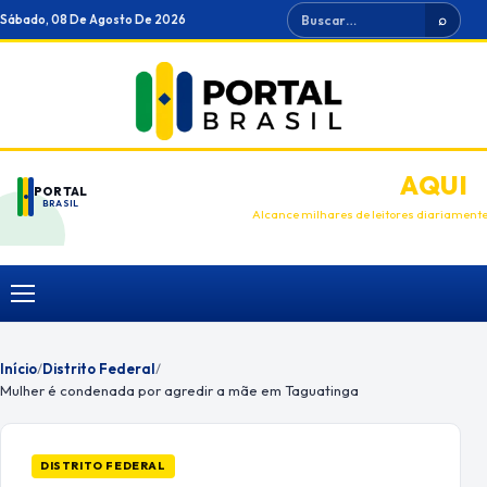
Ir
Buscar
Sábado, 08 De Agosto De 2026
⌕
para
o
conteúdo
ANUNCIE
AQUI
PORTAL
BRASIL
Alcance milhares de leitores diariament
Menu
Início
/
Distrito Federal
/
Mulher é condenada por agredir a mãe em Taguatinga
DISTRITO FEDERAL