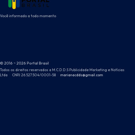
Você informado a todo momento
© 2016 ~ 2026 Portal Brasil
Todos os direitos reservados a M.C.D.D.S Publicidade Marketing e Notícias
Ltda
·
CNPJ 26.527.504/0001-58
·
marianacdds@gmail.com