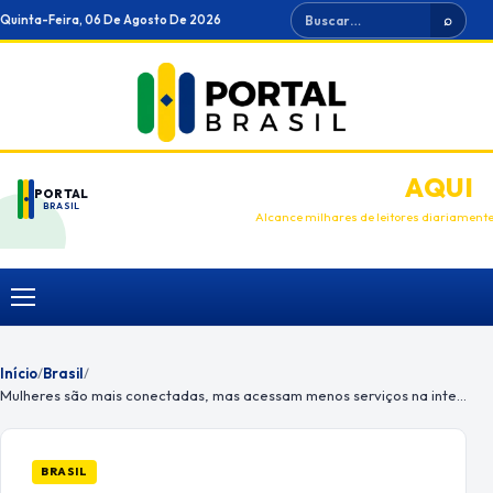
Ir
Buscar
Quinta-Feira, 06 De Agosto De 2026
⌕
para
o
conteúdo
ANUNCIE
AQUI
PORTAL
BRASIL
Alcance milhares de leitores diariament
Menu
Início
/
Brasil
/
Mulheres são mais conectadas, mas acessam menos serviços na internet
BRASIL