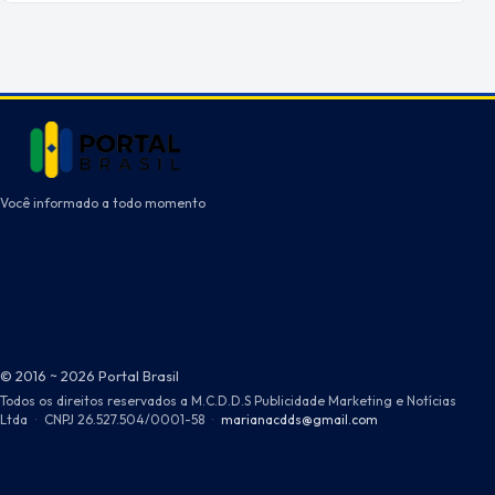
Você informado a todo momento
© 2016 ~ 2026 Portal Brasil
Todos os direitos reservados a M.C.D.D.S Publicidade Marketing e Notícias
Ltda
·
CNPJ 26.527.504/0001-58
·
marianacdds@gmail.com