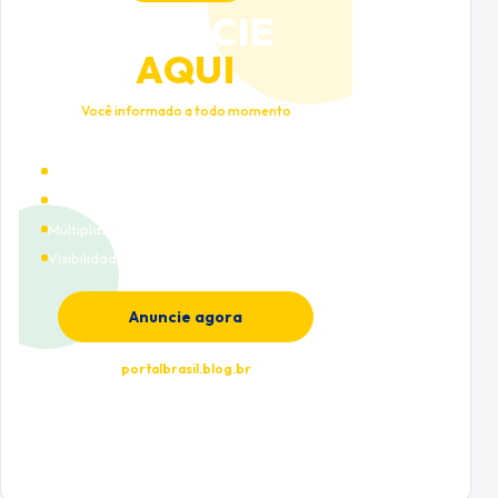
ANUNCIE
AQUI
Você informado a todo momento
Alto tráfego qualificado
Cobertura nacional
Múltiplas categorias
Visibilidade premium
Anuncie agora
portalbrasil.blog.br