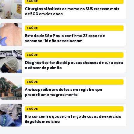
SAÚDE
Cirurgias plásticas de mama no SUS crescem mais
de 50% em dez anos
SAÚDE
Estado de São Paulo confirma 23 casos de
sarampo; 16 não se vacinaram
SAÚDE
Diagnóstico tardio dá poucas chances de cura para
o câncer de pulmão
SAÚDE
Anvisa proíbe produtos sem registro que
prometiam emagrecimento
SAÚDE
Rio concentra quase um terço de casos de exercício
ilegal da medicina