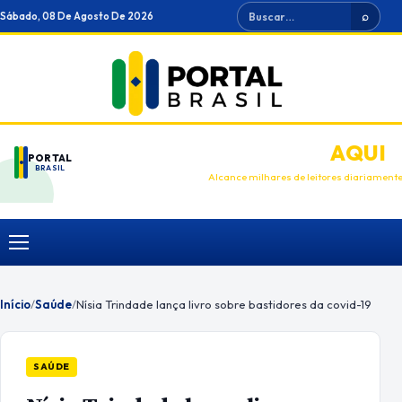
Ir
Buscar
Sábado, 08 De Agosto De 2026
⌕
para
o
conteúdo
ANUNCIE
AQUI
PORTAL
BRASIL
Alcance milhares de leitores diariament
Menu
Início
/
Saúde
/
Nísia Trindade lança livro sobre bastidores da covid-19
SAÚDE