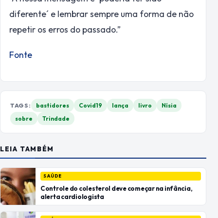
diferente´ e lembrar sempre uma forma de não
repetir os erros do passado.”
Fonte
TAGS:
bastidores
Covid19
lança
livro
Nísia
sobre
Trindade
LEIA TAMBÉM
SAÚDE
Controle do colesterol deve começar na infância,
alerta cardiologista