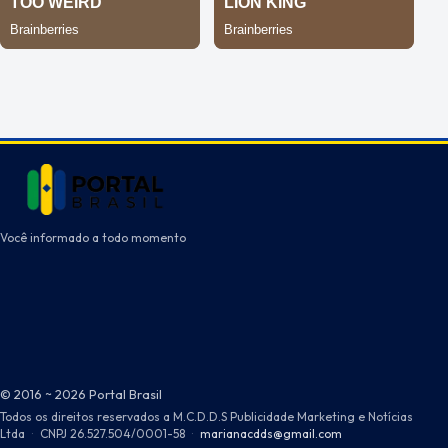
Você informado a todo momento
© 2016 ~ 2026 Portal Brasil
Todos os direitos reservados a M.C.D.D.S Publicidade Marketing e Notícias
Ltda
·
CNPJ 26.527.504/0001-58
·
marianacdds@gmail.com