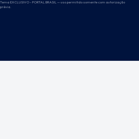
Tema EXCLUSIVO - PORTAL BRASIL — uso permitido somente com autorização
prévia.