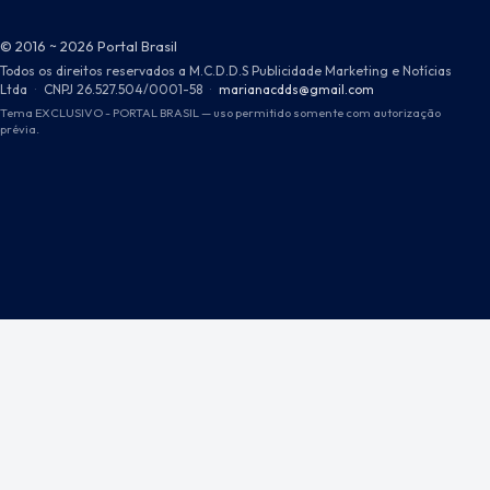
© 2016 ~ 2026 Portal Brasil
Todos os direitos reservados a M.C.D.D.S Publicidade Marketing e Notícias
Ltda
·
CNPJ 26.527.504/0001-58
·
marianacdds@gmail.com
Tema EXCLUSIVO - PORTAL BRASIL — uso permitido somente com autorização
prévia.