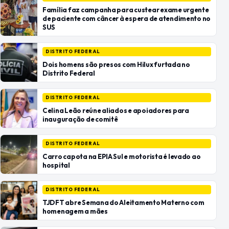
Família faz campanha para custear exame urgente
de paciente com câncer à espera de atendimento no
SUS
DISTRITO FEDERAL
Dois homens são presos com Hilux furtada no
Distrito Federal
DISTRITO FEDERAL
Celina Leão reúne aliados e apoiadores para
inauguração de comitê
DISTRITO FEDERAL
Carro capota na EPIA Sul e motorista é levado ao
hospital
DISTRITO FEDERAL
TJDFT abre Semana do Aleitamento Materno com
homenagem a mães