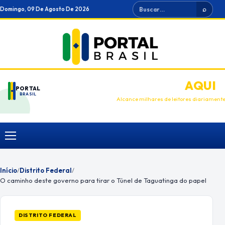
Ir
Buscar
Domingo, 09 De Agosto De 2026
⌕
para
o
conteúdo
ANUNCIE
AQUI
PORTAL
BRASIL
Alcance milhares de leitores diariament
Menu
Início
/
Distrito Federal
/
O caminho deste governo para tirar o Túnel de Taguatinga do papel
DISTRITO FEDERAL