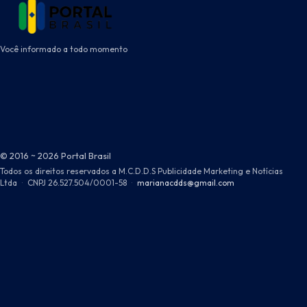
Você informado a todo momento
© 2016 ~ 2026 Portal Brasil
Todos os direitos reservados a M.C.D.D.S Publicidade Marketing e Notícias
Ltda
·
CNPJ 26.527.504/0001-58
·
marianacdds@gmail.com