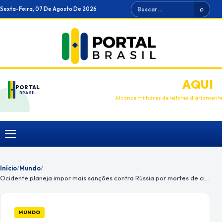
Ir
Buscar
Sexta-Feira, 07 De Agosto De 2026
⌕
para
o
conteúdo
ANUNCIE
AQUI
PORTAL
BRASIL
Alcance milhares de leitores diariament
Menu
Início
/
Mundo
/
Ocidente planeja impor mais sanções contra Rússia por mortes de civis
MUNDO