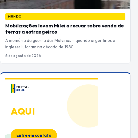
MUNDO
Mobilizações levam Milei a recuar sobre venda de
terras a estrangeiros
A memória da guerra das Malvinas – quando argentinos e
ingleses lutaram na década de 1980…
6 de agosto de 2026
PORTAL
BRASIL
ANUNCIE
AQUI
Espaço premium para sua marca
no Portal Brasil
Entre em contato