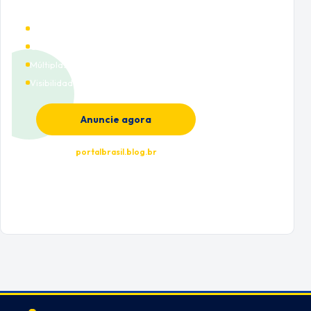
Alto tráfego qualificado
Cobertura nacional
Múltiplas categorias
Visibilidade premium
Anuncie agora
portalbrasil.blog.br