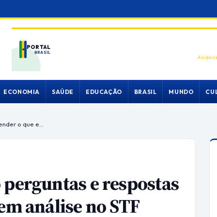
PORTAL
BRASIL
Alcance
ECONOMIA
SAÚDE
EDUCAÇÃO
BRASIL
MUNDO
CU
Orçamento secreto: cinco perguntas e respostas para entender o que está em análise no STF
 perguntas e respostas
 em análise no STF