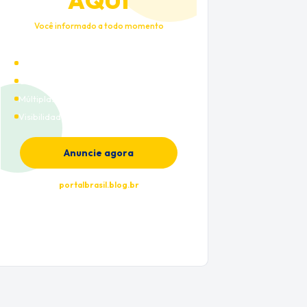
AQUI
Você informado a todo momento
Alto tráfego qualificado
Cobertura nacional
Múltiplas categorias
Visibilidade premium
Anuncie agora
portalbrasil.blog.br