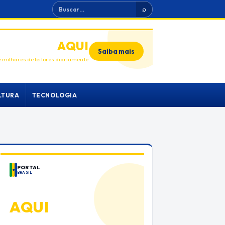
Buscar
⌕
ANUNCIE
AQUI
Saiba mais
 milhares de leitores diariamente
LTURA
TECNOLOGIA
PORTAL
BRASIL
ANUNCIE
AQUI
Espaço premium para sua marca