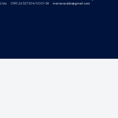
Ltda
·
CNPJ 26.527.504/0001-58
·
marianacdds@gmail.com