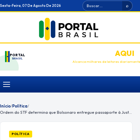
Ir
Buscar
Sexta-Feira, 07 De Agosto De 2026
⌕
para
o
conteúdo
ANUNCIE
AQUI
PORTAL
BRASIL
Alcance milhares de leitores diariament
Menu
Início
/
Política
/
Ordem do STF determina que Bolsonaro entregue passaporte à Justiça
POLÍTICA